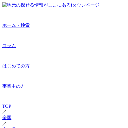
ホーム・検索
コラム
はじめての方
事業主の方
TOP
／
全国
／