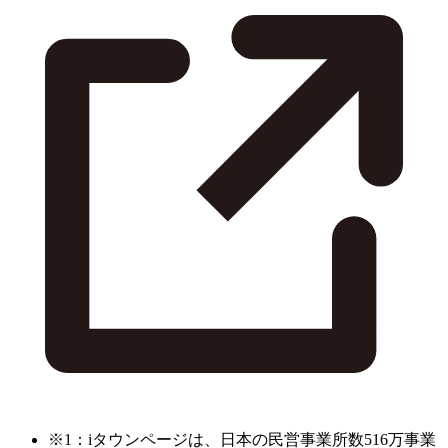
※1：iタウンページは、日本の民営事業所数516万事業