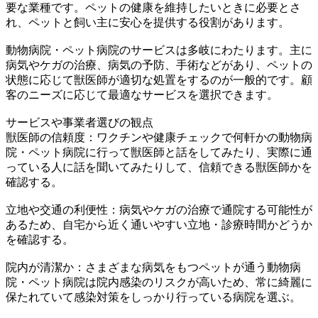
要な業種です。ペットの健康を維持したいときに必要とさ
れ、ペットと飼い主に安心を提供する役割があります。
動物病院・ペット病院のサービスは多岐にわたります。主に
病気やケガの治療、病気の予防、手術などがあり、ペットの
状態に応じて獣医師が適切な処置をするのが一般的です。顧
客のニーズに応じて最適なサービスを選択できます。
サービスや事業者選びの観点
獣医師の信頼度：ワクチンや健康チェックで何軒かの動物病
院・ペット病院に行って獣医師と話をしてみたり、実際に通
っている人に話を聞いてみたりして、信頼できる獣医師かを
確認する。
立地や交通の利便性：病気やケガの治療で通院する可能性が
あるため、自宅から近く通いやすい立地・診療時間かどうか
を確認する。
院内が清潔か：さまざまな病気をもつペットが通う動物病
院・ペット病院は院内感染のリスクが高いため、常に綺麗に
保たれていて感染対策をしっかり行っている病院を選ぶ。