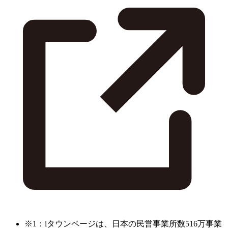
※1：iタウンページは、日本の民営事業所数516万事業