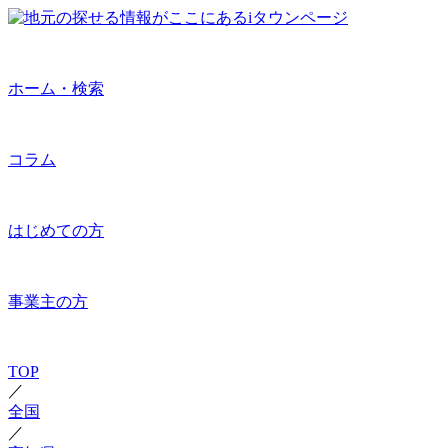
ホーム・検索
コラム
はじめての方
事業主の方
TOP
／
全国
／