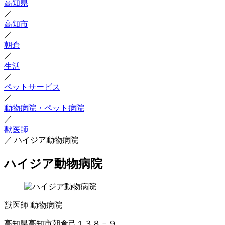
高知県
／
高知市
／
朝倉
／
生活
／
ペットサービス
／
動物病院・ペット病院
／
獣医師
／
ハイジア動物病院
ハイジア動物病院
獣医師
動物病院
高知県高知市朝倉己１３８－９