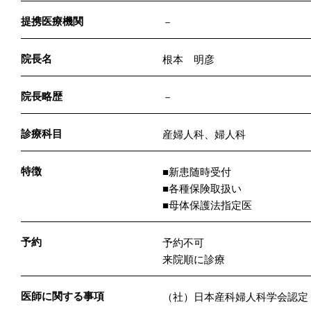
提携医療機関
－
院長名
根本 明彦
院長略歴
－
診療科目
産婦人科、婦人科
特徴
■新患随時受付
■各種保険取扱い
■母体保護法指定医
予約
予約不可
来院順に診療
医師に関する事項
（社）日本産科婦人科学会認定