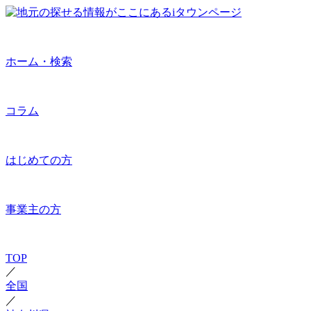
ホーム・検索
コラム
はじめての方
事業主の方
TOP
／
全国
／