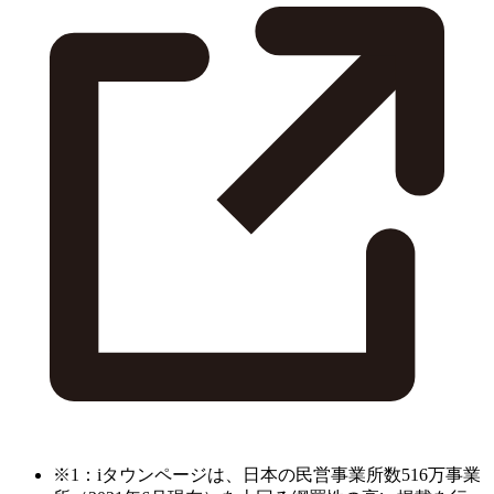
※1：iタウンページは、日本の民営事業所数516万事業