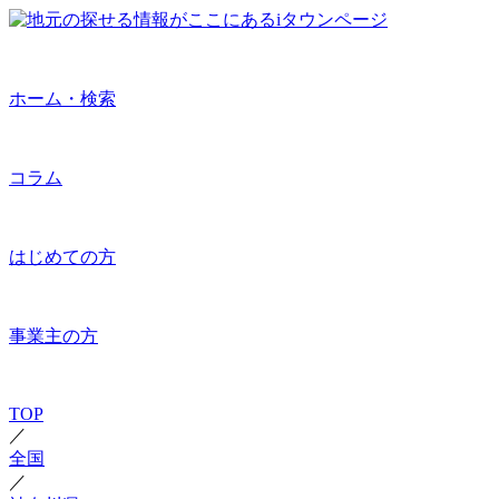
ホーム・検索
コラム
はじめての方
事業主の方
TOP
／
全国
／