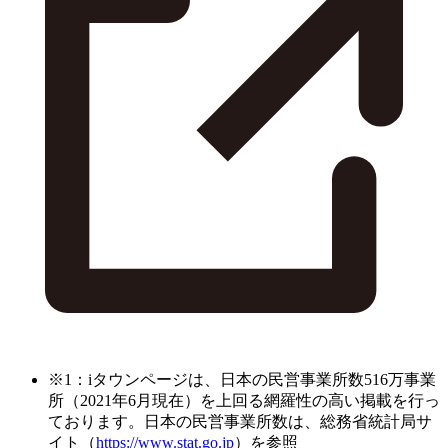
※1：iタウンページは、日本の民営事業所数516万事業
所（2021年6月現在）を上回る網羅性の高い掲載を行っ
ております。日本の民営事業所数は、総務省統計局サ
イト（
https://www.stat.go.jp
）を参照