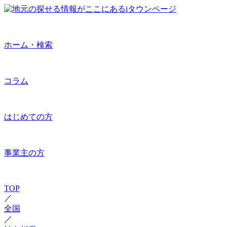
ホーム・検索
コラム
はじめての方
事業主の方
TOP
／
全国
／