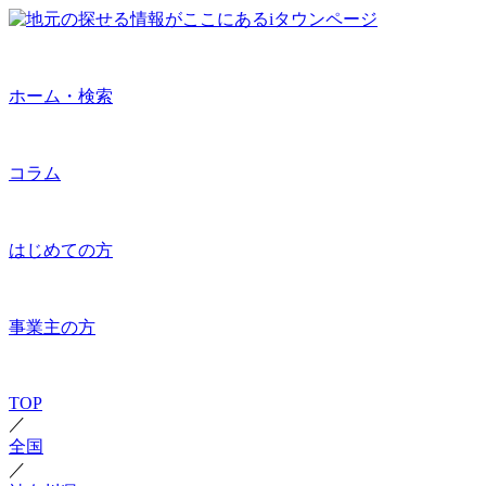
ホーム・検索
コラム
はじめての方
事業主の方
TOP
／
全国
／