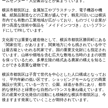
ームセンター・大型書店などが集まっています。
横浜市都筑区は、金属加工やプラスチック、電子機器や機
械、紙製品製造などの工業が盛んです。鶴見川沿いには横浜
市内でも有数の工業地域が広がっており、ものづくり企業が
持つ高度な技術や製品を「メイドインつづき」というブラン
ドにしてPRしています。
文化面では重要な建造物として、横浜市都筑区勝⽥町にある
「関家住宅」があります。関東地方に今も残されている中で
は最古級といわれる民家です。国の重要文化財にも指定され
ています。山林や畑地を含む広大な敷地も当時のままの状態
を保っているため、多摩丘陵の格式ある農家の構えを知るこ
とができる貴重な建物です。
横浜市都筑区は子育て世代を中心とした人口構成となってお
り、平均年齢の低い区です。ショッピングモールなどの商業
施設が充実している一方で、公園、緑道が各所にあり、都市
的な便利さと緑豊かな自然のバランスを兼ね備えています。
区の産業や文化発信の活動にも積極的な横浜市都筑区は、今
後ますます発展していくことが期待されています。