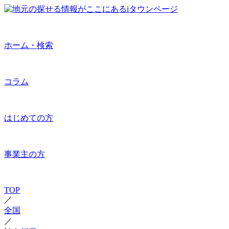
ホーム・検索
コラム
はじめての方
事業主の方
TOP
／
全国
／