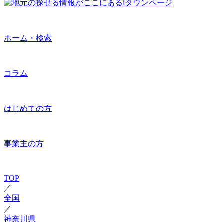
ホーム・検索
コラム
はじめての方
事業主の方
TOP
／
全国
／
神奈川県