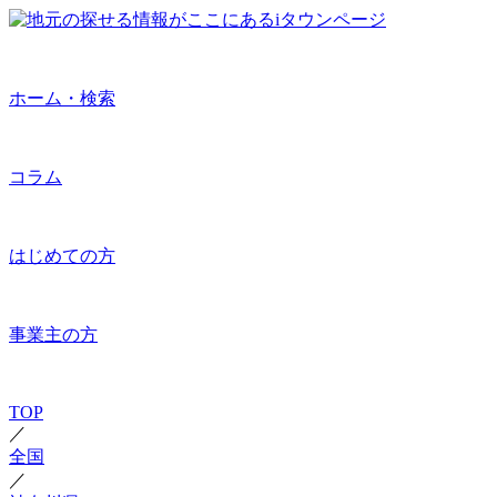
ホーム・検索
コラム
はじめての方
事業主の方
TOP
／
全国
／