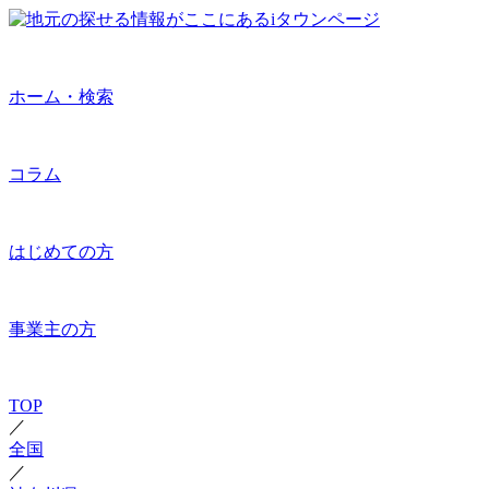
ホーム・検索
コラム
はじめての方
事業主の方
TOP
／
全国
／