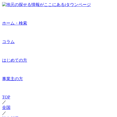
ホーム・検索
コラム
はじめての方
事業主の方
TOP
／
全国
／