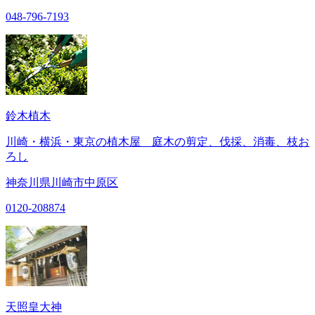
048-796-7193
鈴木植木
川崎・横浜・東京の植木屋 庭木の剪定、伐採、消毒、枝お
ろし
神奈川県川崎市中原区
0120-208874
天照皇大神