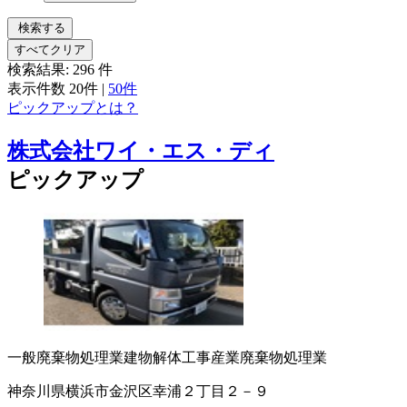
検索する
すべてクリア
検索結果:
296
件
表示件数
20件
|
50件
ピックアップとは？
株式会社ワイ・エス・ディ
ピックアップ
一般廃棄物処理業
建物解体工事
産業廃棄物処理業
神奈川県横浜市金沢区幸浦２丁目２－９