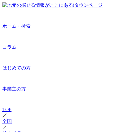
ホーム・検索
コラム
はじめての方
事業主の方
TOP
／
全国
／