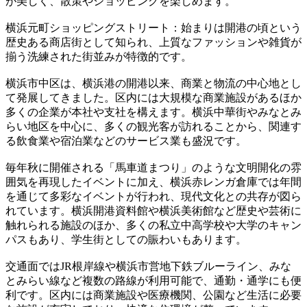
が美しく、散策やショッピングを楽しめます。
横浜元町ショッピングストリート：始まりは開港の頃という
歴史ある商店街として知られ、上質なファッションや雑貨が
揃う洗練された街並みが特徴的です。
横浜市中区は、横浜港の開港以来、商業と物流の中心地とし
て発展してきました。区内には大規模な商業施設があるほか
多くの企業が本社や支社を構えます。横浜中華街やみなとみ
らい地区を中心に、多くの観光客が訪れることから、関連す
る飲食業や宿泊業などのサービス業も盛況です。
毎年秋に開催される「馬車道まつり」のような文明開化の雰
囲気を再現したイベントに加え、横浜赤レンガ倉庫では年間
を通じて多彩なイベントが行われ、現代文化との共存が図ら
れています。横浜開港資料館や横浜美術館など歴史や芸術に
触れられる施設のほか、多くの私立中高学校や大学のキャン
パスもあり、学生街としての賑わいもあります。
交通面ではJR根岸線や横浜市営地下鉄ブルーライン、みな
とみらい線など複数の路線が利用可能で、通勤・通学にも便
利です。区内には商業施設や医療機関、公園など生活に必要