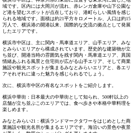
域です。区内には大岡川が流れ、赤レンガ倉庫や山下公園な
ど港を望むスポットが点在しており、港町らしい風情を感じ
られる地域です。面積は約21平方キロメートル、人口は約15
万人で、横浜港の開港以来、国際的な交流の拠点として発展
したエリアです。
横浜市中区は、主に関内・馬車道エリア、山手エリア、みな
とみらいエリアから構成されています。歴史的な建築物が立
ち並び、開港当時の雰囲気を残す関内・馬車道エリア、異国
情緒あふれる風景と住宅街が広がる山手エリア、そして商業
施設や観光スポットが集まるみなとみらいエリアと、各エリ
アそれぞれに違った魅力を感じられるでしょう。
次に、横浜市中区の有名なスポットをご紹介します。
横浜中華街：日本最大の中華街として知られ、500軒以上の
店舗が立ち並ぶこのエリアでは、食べ歩きや本格中華料理を
楽しめます。
みなとみらい21：横浜ランドマークタワーをはじめとした商
業施設や観光名所が集まるエリアです。海沿いの景色や夜景