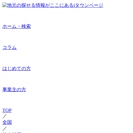
ホーム・検索
コラム
はじめての方
事業主の方
TOP
／
全国
／