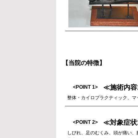
【当院の特徴】
≪施術内容
<POINT 1>
整体・カイロプラクティック、マ
≪対象症状
<POINT 2>
しびれ、足のむくみ、頭が痛い、