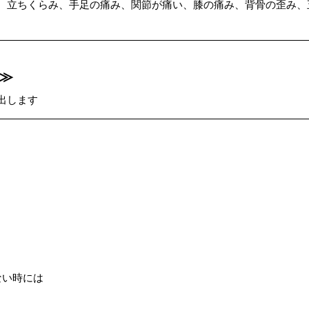
、立ちくらみ、手足の痛み、関節が痛い、膝の痛み、背骨の歪み、
≫
出します
ない時には