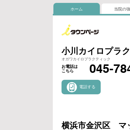
ホーム
当院の
小川カイロプラ
オガワカイロプラクティック
045-78
お電話は
こちら
電話する
横浜市金沢区 マ