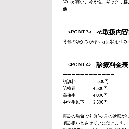
背中が痛い、冷え性、ギックリ腰
他
≪取扱内容
<POINT 3>
背骨のゆがみが様々な症状を生み
診療料金表
<POINT 4>
ーーーーーーーーーーーー
初診料 500円
診療費 4,500円
高校生 4,000円
中学生以下 3,500円
ーーーーーーーーーーーー
再診の場合でも前3ヶ月の診療が
初診扱いとさせていただきます。