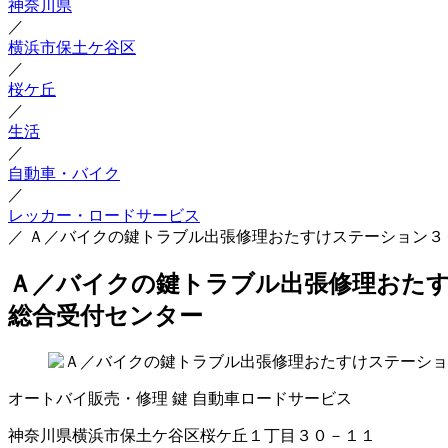
神奈川県
／
横浜市保土ケ谷区
／
桜ケ丘
／
生活
／
自動車・バイク
／
レッカー・ロードサービス
／
Ａ／バイクの鍵トラブル出張修理おたすけステーション３
Ａ／バイクの鍵トラブル出張修理おたす
総合受付センター
オートバイ販売・修理
鍵
自動車ロードサービス
神奈川県横浜市保土ケ谷区桜ケ丘１丁目３０－１１