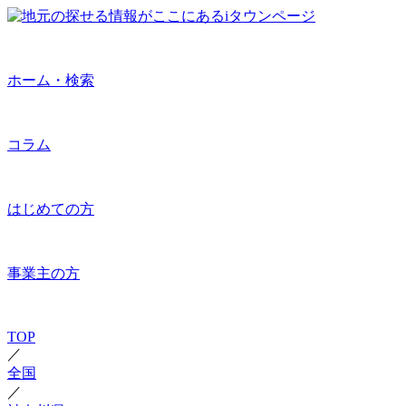
ホーム・検索
コラム
はじめての方
事業主の方
TOP
／
全国
／