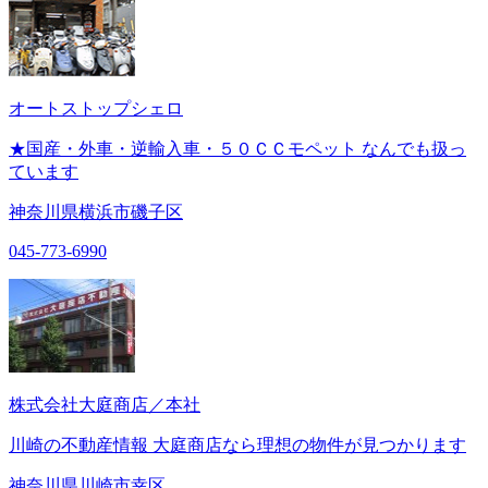
オートストップシェロ
★国産・外車・逆輸入車・５０ＣＣモペット なんでも扱っ
ています
神奈川県横浜市磯子区
045-773-6990
株式会社大庭商店／本社
川崎の不動産情報 大庭商店なら理想の物件が見つかります
神奈川県川崎市幸区