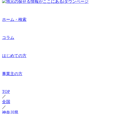
ホーム・検索
コラム
はじめての方
事業主の方
TOP
／
全国
／
神奈川県