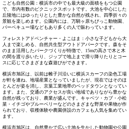
こども自然公園：横浜市の中でも最大級の面積をもつ公園
で、市内有数のピクニックスポットです。大池を中心にした
丘陵地にはゆったりとした豊かな自然が残され、四季折々の
景観を楽しめます。公園内には、万騎ヶ原ちびっこ動物園、
バーベキュー場などもあり多くの人で賑わっています。
フォレストアドベンチャー・よこはま：小さな子どもから大
人まで楽しめる、自然共生型アウトドアパークです。森をそ
のまま活用したパークづくりが特徴で、15mの高さで木と木
の間を渡り歩いたり、ジップで地上まで滑り降りたりとコー
スに応じてさまざまな森遊びができます。
横浜市旭区は、以前は帷子川沿いに横浜スカーフの染色工場
が軒を連ね、地場産業となっていましたが、現在ではそのほ
とんどが姿を消し、京葉工業地帯のベッドタウンとなってい
ます。また、交通のアクセスが良い地域でありながら豊かな
自然が残っており、農業が盛んです。キャベツ・カブ・小松
菜・イチゴやブルーベリーなどのさまざまな野菜や果物が作
られており、収穫体験や農園併設のカフェも人気を集めてい
ます。
横浜市旭区は、自然豊かで広い土地を生かした動物園や公園