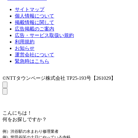
サイトマップ
個人情報について
掲載情報に関して
広告掲載のご案内
広告・サービス取扱い規約
利用規約
お知らせ
運営会社について
緊急時はこちら
©NTTタウンページ株式会社 TP25-193号【261029】
こんにちは！
何をお探しですか？
例）渋谷駅の水まわり修理業者
例）世田谷区の土日にやっている内科