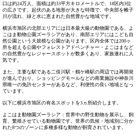
口は約24万人、面積は約33平方キロメートルで、18区内3位
の広さです。起伏のある地形が大きな特徴で、中央部を帷子
川が流れ、緑と水に恵まれた自然豊かな地域です。
横浜市旭区の北部エリアには日本最大級の動物園である、よ
こはま動物公園ズーラシアがあり、南部エリアにはこども自
然公園という大規模な公園があります。区内全体では200ヶ
所を超える公園やフォレストアドベンチャー・よこはまなど
の自然豊かなレジャースポットが数多くあり、家族連れに人
気です。
また、主要な駅である二俣川駅・鶴ケ峰駅の周辺では再開発
が進んでおり、ショッピングモールなどの商業施設や神奈川
県唯一の免許センターがあるなど、利便性の良い地域となっ
ています。
以下に横浜市旭区の有名スポットを3ヵ所紹介します。
よこはま動物園ズーラシア：世界中の野生動物を展示し、飼
育、繁殖させている動物園です。世界の気候・地域別に分か
れた8つのゾーンに多種多様な動物が飼育されています。