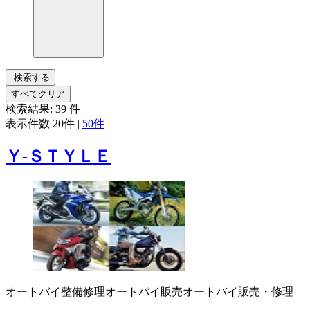
検索する
すべてクリア
検索結果:
39
件
表示件数
20件
|
50件
Ｙ‐ＳＴＹＬＥ
オートバイ整備修理
オートバイ販売
オートバイ販売・修理