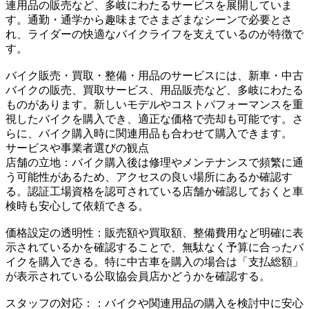
連用品の販売など、多岐にわたるサービスを展開していま
す。通勤・通学から趣味までさまざまなシーンで必要とさ
れ、ライダーの快適なバイクライフを支えているのが特徴で
す。
バイク販売・買取・整備・用品のサービスには、新車・中古
バイクの販売、買取サービス、用品販売など、多岐にわたる
ものがあります。新しいモデルやコストパフォーマンスを重
視したバイクを購入でき、適正な価格で売却も可能です。さ
らに、バイク購入時に関連用品も合わせて購入できます。
サービスや事業者選びの観点
店舗の立地：バイク購入後は修理やメンテナンスで頻繁に通
う可能性があるため、アクセスの良い場所にあるか確認す
る。認証工場資格を認可されている店舗か確認しておくと車
検時も安心して依頼できる。
価格設定の透明性：販売額や買取額、整備費用など明確に表
示されているかを確認することで、無駄なく予算に合ったバ
イクを購入できる。特に中古車を購入の場合は「支払総額」
が表示されている公取協会員店かどうかを確認する。
スタッフの対応：：バイクや関連用品の購入を検討中に安心