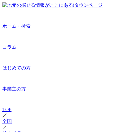
ホーム・検索
コラム
はじめての方
事業主の方
TOP
／
全国
／