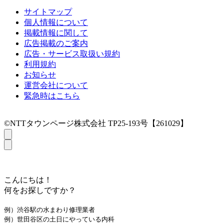
サイトマップ
個人情報について
掲載情報に関して
広告掲載のご案内
広告・サービス取扱い規約
利用規約
お知らせ
運営会社について
緊急時はこちら
©NTTタウンページ株式会社 TP25-193号【261029】
こんにちは！
何をお探しですか？
例）渋谷駅の水まわり修理業者
例）世田谷区の土日にやっている内科