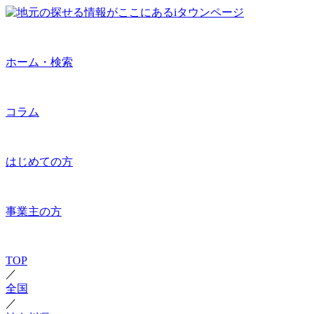
ホーム・検索
コラム
はじめての方
事業主の方
TOP
／
全国
／