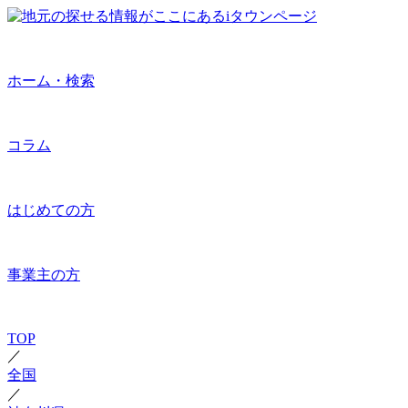
ホーム・検索
コラム
はじめての方
事業主の方
TOP
／
全国
／