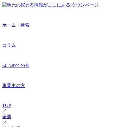
ホーム・検索
コラム
はじめての方
事業主の方
TOP
／
全国
／