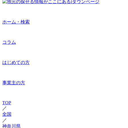
ホーム・検索
コラム
はじめての方
事業主の方
TOP
／
全国
／
神奈川県