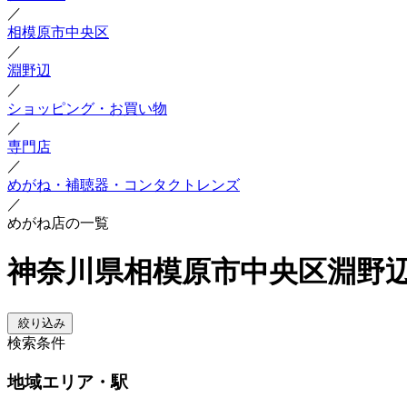
／
相模原市中央区
／
淵野辺
／
ショッピング・お買い物
／
専門店
／
めがね・補聴器・コンタクトレンズ
／
めがね店の一覧
神奈川県相模原市中央区淵野辺
絞り込み
検索条件
地域
エリア・駅