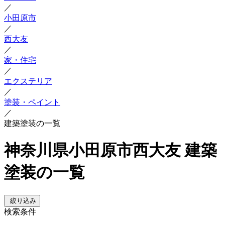
／
小田原市
／
西大友
／
家・住宅
／
エクステリア
／
塗装・ペイント
／
建築塗装の一覧
神奈川県小田原市西大友 建築
塗装の一覧
絞り込み
検索条件