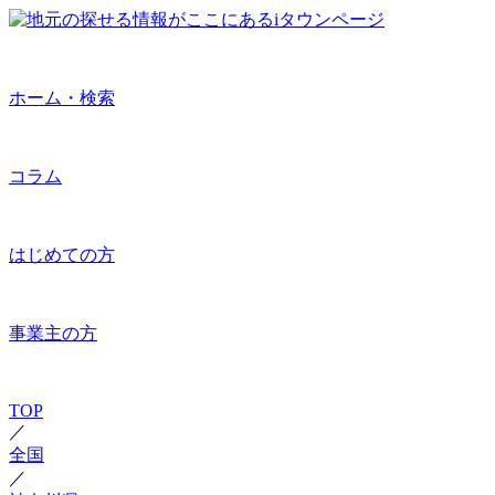
ホーム・検索
コラム
はじめての方
事業主の方
TOP
／
全国
／