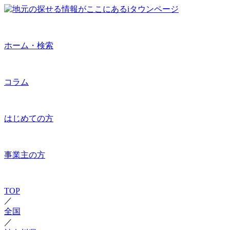
ホーム・検索
コラム
はじめての方
事業主の方
TOP
／
全国
／