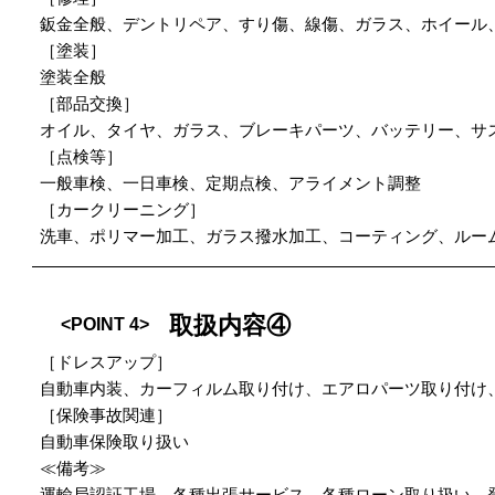
鈑金全般、デントリペア、すり傷、線傷、ガラス、ホイール
［塗装］
塗装全般
［部品交換］
オイル、タイヤ、ガラス、ブレーキパーツ、バッテリー、サ
［点検等］
一般車検、一日車検、定期点検、アライメント調整
［カークリーニング］
洗車、ポリマー加工、ガラス撥水加工、コーティング、ルー
取扱内容④
<POINT 4>
［ドレスアップ］
自動車内装、カーフィルム取り付け、エアロパーツ取り付け
［保険事故関連］
自動車保険取り扱い
≪備考≫
運輸局認証工場、各種出張サービス、各種ローン取り扱い、