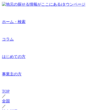
ホーム・検索
コラム
はじめての方
事業主の方
TOP
／
全国
／