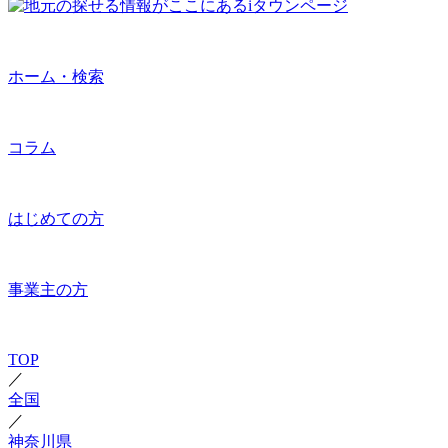
ホーム・検索
コラム
はじめての方
事業主の方
TOP
／
全国
／
神奈川県