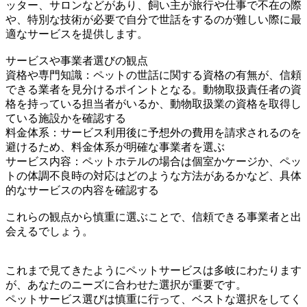
ッター、サロンなどがあり、飼い主が旅行や仕事で不在の際
や、特別な技術が必要で自分で世話をするのが難しい際に最
適なサービスを提供します。
サービスや事業者選びの観点
資格や専門知識：ペットの世話に関する資格の有無が、信頼
できる業者を見分けるポイントとなる。動物取扱責任者の資
格を持っている担当者がいるか、動物取扱業の資格を取得し
ている施設かを確認する
料金体系：サービス利用後に予想外の費用を請求されるのを
避けるため、料金体系が明確な事業者を選ぶ
サービス内容：ペットホテルの場合は個室かケージか、ペッ
トの体調不良時の対応はどのような方法があるかなど、具体
的なサービスの内容を確認する
これらの観点から慎重に選ぶことで、信頼できる事業者と出
会えるでしょう。
これまで見てきたようにペットサービスは多岐にわたります
が、あなたのニーズに合わせた選択が重要です。
ペットサービス選びは慎重に行って、ベストな選択をしてく