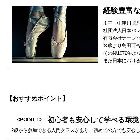
経験豊富
主宰 中津川 眞
社団法人日本バ
有限会社ナージ
３歳より島田百
その後1972年
また日本における
【おすすめポイント】
初心者も安心して学べる環境
<POINT 1>
2歳から参加できる入門クラスがあり、初めての方でも安心