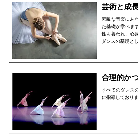
芸術と成
素敵な音楽にあ
た基礎が学べま
性も養われ、心
ダンスの基礎と
合理的か
すべてのダンス
に指導しており