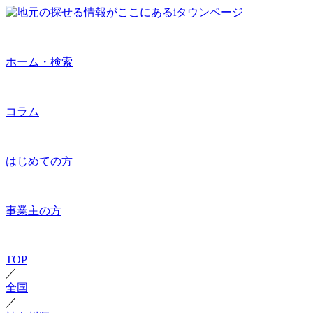
ホーム・検索
コラム
はじめての方
事業主の方
TOP
／
全国
／