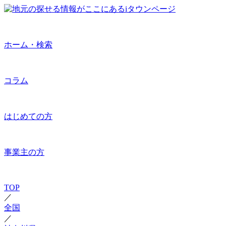
ホーム・検索
コラム
はじめての方
事業主の方
TOP
／
全国
／