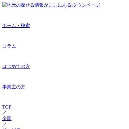
ホーム・検索
コラム
はじめての方
事業主の方
TOP
／
全国
／