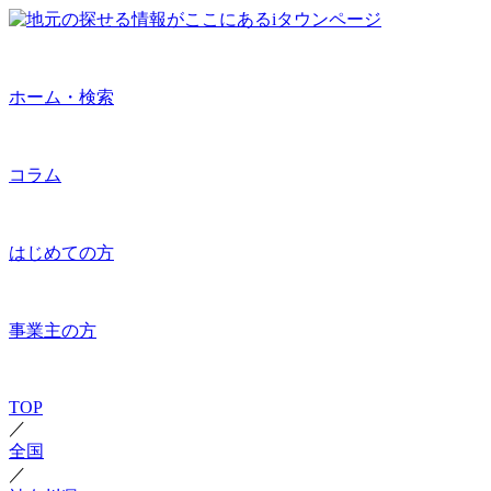
ホーム・検索
コラム
はじめての方
事業主の方
TOP
／
全国
／