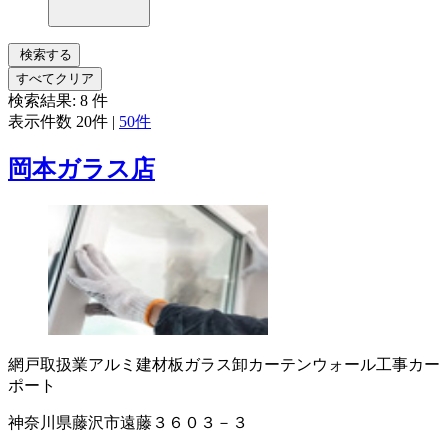
検索する
すべてクリア
検索結果:
8
件
表示件数
20件
|
50件
岡本ガラス店
網戸取扱業
アルミ建材
板ガラス卸
カーテンウォール工事
カー
ポート
神奈川県藤沢市遠藤３６０３－３