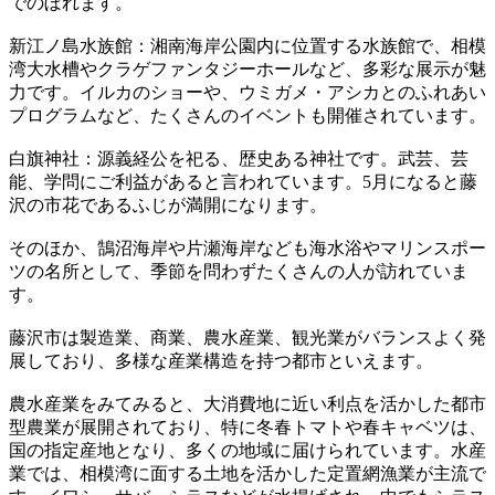
でのぼれます。
新江ノ島水族館：湘南海岸公園内に位置する水族館で、相模
湾大水槽やクラゲファンタジーホールなど、多彩な展示が魅
力です。イルカのショーや、ウミガメ・アシカとのふれあい
プログラムなど、たくさんのイベントも開催されています。
白旗神社：源義経公を祀る、歴史ある神社です。武芸、芸
能、学問にご利益があると言われています。5月になると藤
沢の市花であるふじが満開になります。
そのほか、鵠沼海岸や片瀬海岸なども海水浴やマリンスポー
ツの名所として、季節を問わずたくさんの人が訪れていま
す。
藤沢市は製造業、商業、農水産業、観光業がバランスよく発
展しており、多様な産業構造を持つ都市といえます。
農水産業をみてみると、大消費地に近い利点を活かした都市
型農業が展開されており、特に冬春トマトや春キャベツは、
国の指定産地となり、多くの地域に届けられています。水産
業では、相模湾に面する土地を活かした定置網漁業が主流で