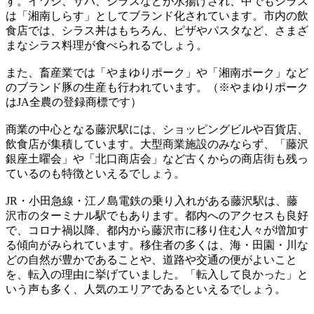
す。イワシ、サバ、シラスなどが水揚げされ、中でもシラス
は「湘南しらす」としてブランド化されています。市内の飲
食店では、シラス丼はもちろん、ピザやパスタなど、さまざ
まなシラス料理が食べられるでしょう。
また、畜産業では「やまゆりポーク」や「湘南ポーク」など
のブランド豚の生産も行われています。（※やまゆりポーク
はJA全農の登録商標です）
商業の中心となる藤沢駅には、ショッピングビルや百貨店、
飲食店が集積しています。大型商業施設のみならず、「藤沢
銀座土曜会」や「北口商店会」など古くからの商店街も残っ
ているのも特徴といえるでしょう。
JR・小田急線・江ノ島電鉄の乗り入れがある藤沢駅は、藤
沢市のターミナル駅でもあります。都内へのアクセスも良好
で、コロナ禍以降、都内から藤沢市に移り住む人々が増加す
る傾向がみられています。移住者の多くは、海・田園・川な
どの自然が豊かであることや、道路や交通の便がよいこと
を、転入の理由に挙げていました。「転入して良かった」と
いう声も多く、人気のエリアであるといえるでしょう。