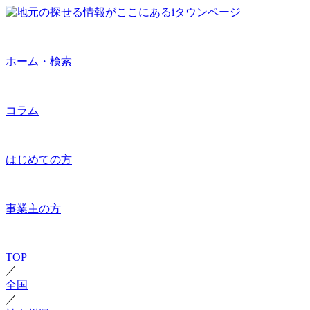
ホーム・検索
コラム
はじめての方
事業主の方
TOP
／
全国
／