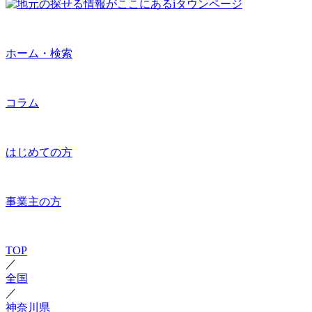
ホーム・検索
コラム
はじめての方
事業主の方
TOP
／
全国
／
神奈川県