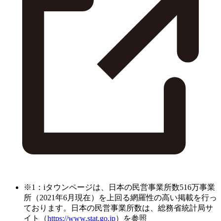
※1：iタウンページは、日本の民営事業所数516万事業
所（2021年6月現在）を上回る網羅性の高い掲載を行っ
ております。日本の民営事業所数は、総務省統計局サ
イト（
https://www.stat.go.jp
）を参照