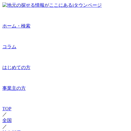
ホーム・検索
コラム
はじめての方
事業主の方
TOP
／
全国
／